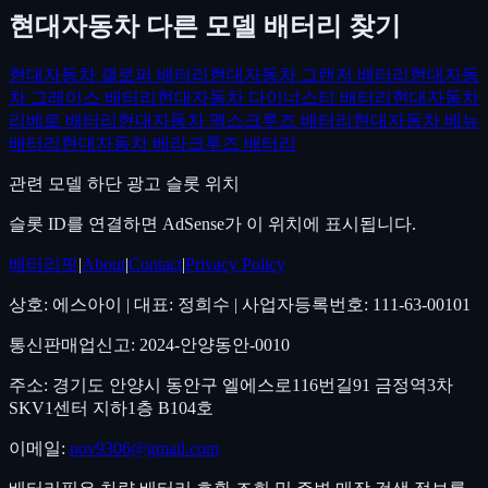
현대자동차
다른 모델 배터리 찾기
현대자동차
갤로퍼
배터리
현대자동차
그랜저
배터리
현대자동
차
그레이스
배터리
현대자동차
다이너스티
배터리
현대자동차
리베로
배터리
현대자동차
맥스크루즈
배터리
현대자동차
베뉴
배터리
현대자동차
베라크루즈
배터리
관련 모델 하단 광고
슬롯 위치
슬롯 ID를 연결하면 AdSense가 이 위치에 표시됩니다.
배터리핏
|
About
|
Contact
|
Privacy Policy
상호: 에스아이 | 대표: 정희수 | 사업자등록번호: 111-63-00101
통신판매업신고: 2024-안양동안-0010
주소: 경기도 안양시 동안구 엘에스로116번길91 금정역3차
SKV1센터 지하1층 B104호
이메일:
nov9306@gmail.com